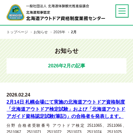
北海道知事
メッセージ
トップページ
お知らせ
2026年
2月
北海道アウトドア
資格制度とは
お知らせ
ガイド資格
取得について
2026年2月の記事
テキスト
ガイド資格
更新について
優良事業者登録
2026.02.24
2月14日 札幌会場にて実施の北海道アウトドア資格制度
知事認定
アウトドアガイド名簿
「北海道アウトドア検定試験」および「北海道アウトド
アガイド資格認定試験(筆記)」の合格者を発表します。
申請書類等ダウンロード
分野 合格者受験番号 アウトドア検定 2511065、2511066、
お問い合わせ
2511067、2511071、2511072、2511073、2511074、2511075、